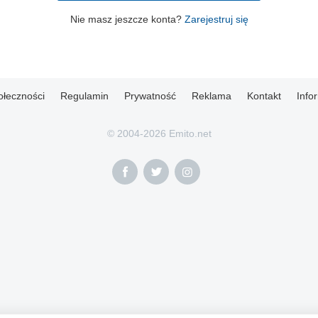
Nie masz jeszcze konta?
Zarejestruj się
ołeczności
Regulamin
Prywatność
Reklama
Kontakt
Info
© 2004-2026 Emito.net