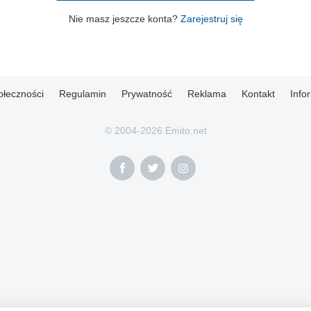
Nie masz jeszcze konta?
Zarejestruj się
ołeczności
Regulamin
Prywatność
Reklama
Kontakt
Info
© 2004-2026 Emito.net