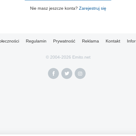
Nie masz jeszcze konta?
Zarejestruj się
ołeczności
Regulamin
Prywatność
Reklama
Kontakt
Info
© 2004-2026 Emito.net