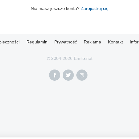
Nie masz jeszcze konta?
Zarejestruj się
ołeczności
Regulamin
Prywatność
Reklama
Kontakt
Info
© 2004-2026 Emito.net