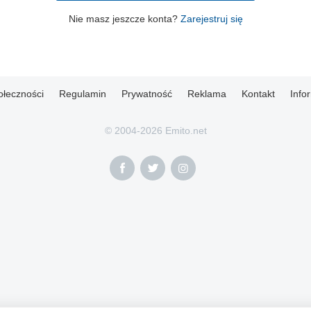
Nie masz jeszcze konta?
Zarejestruj się
ołeczności
Regulamin
Prywatność
Reklama
Kontakt
Info
© 2004-2026 Emito.net