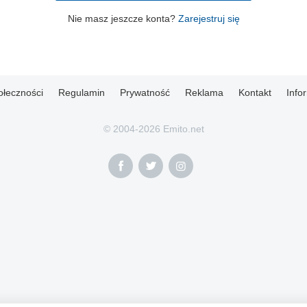
Nie masz jeszcze konta?
Zarejestruj się
ołeczności
Regulamin
Prywatność
Reklama
Kontakt
Info
© 2004-2026 Emito.net