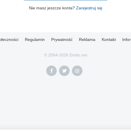
Nie masz jeszcze konta?
Zarejestruj się
ołeczności
Regulamin
Prywatność
Reklama
Kontakt
Info
© 2004-2026 Emito.net