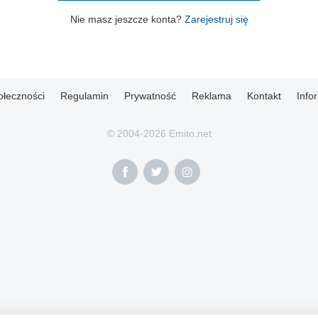
Nie masz jeszcze konta?
Zarejestruj się
ołeczności
Regulamin
Prywatność
Reklama
Kontakt
Info
© 2004-2026 Emito.net