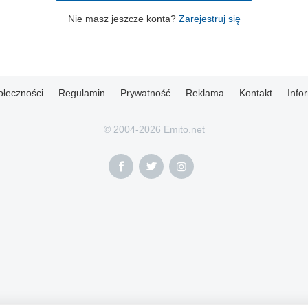
Nie masz jeszcze konta?
Zarejestruj się
ołeczności
Regulamin
Prywatność
Reklama
Kontakt
Info
© 2004-2026 Emito.net