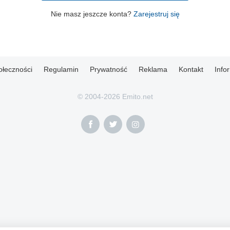
Nie masz jeszcze konta?
Zarejestruj się
ołeczności
Regulamin
Prywatność
Reklama
Kontakt
Info
© 2004-2026 Emito.net