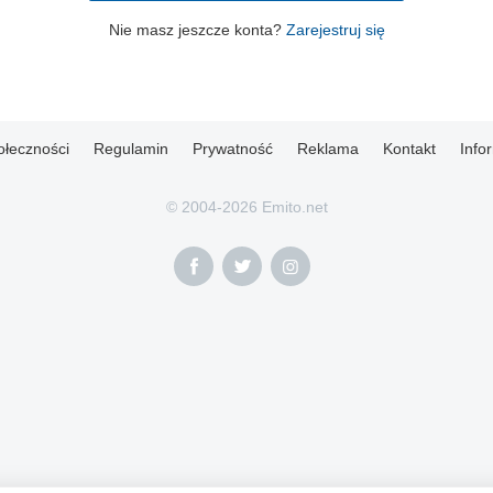
Nie masz jeszcze konta?
Zarejestruj się
ołeczności
Regulamin
Prywatność
Reklama
Kontakt
Info
© 2004-2026 Emito.net