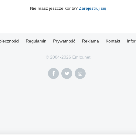
Nie masz jeszcze konta?
Zarejestruj się
ołeczności
Regulamin
Prywatność
Reklama
Kontakt
Info
© 2004-2026 Emito.net