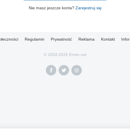
Nie masz jeszcze konta?
Zarejestruj się
ołeczności
Regulamin
Prywatność
Reklama
Kontakt
Info
© 2004-2026 Emito.net