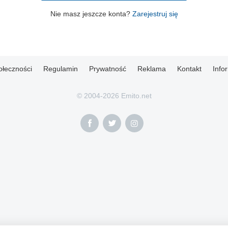
Nie masz jeszcze konta?
Zarejestruj się
ołeczności
Regulamin
Prywatność
Reklama
Kontakt
Info
© 2004-2026 Emito.net