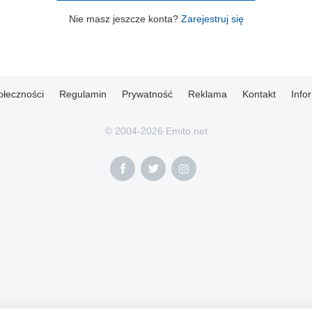
Nie masz jeszcze konta?
Zarejestruj się
ołeczności
Regulamin
Prywatność
Reklama
Kontakt
Info
© 2004-2026 Emito.net