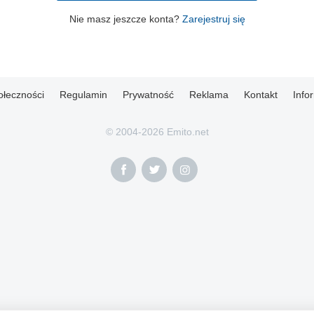
Nie masz jeszcze konta?
Zarejestruj się
ołeczności
Regulamin
Prywatność
Reklama
Kontakt
Info
© 2004-2026 Emito.net