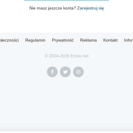
Nie masz jeszcze konta?
Zarejestruj się
ołeczności
Regulamin
Prywatność
Reklama
Kontakt
Info
© 2004-2026 Emito.net