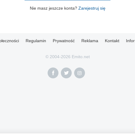
Nie masz jeszcze konta?
Zarejestruj się
ołeczności
Regulamin
Prywatność
Reklama
Kontakt
Info
© 2004-2026 Emito.net