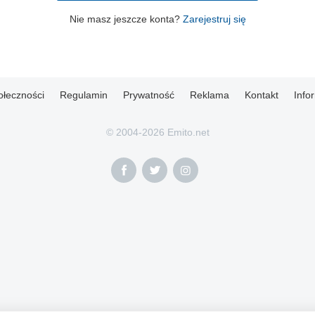
Nie masz jeszcze konta?
Zarejestruj się
ołeczności
Regulamin
Prywatność
Reklama
Kontakt
Info
© 2004-2026 Emito.net