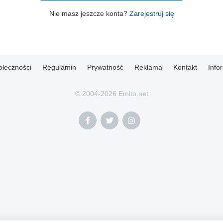
Nie masz jeszcze konta?
Zarejestruj się
ołeczności
Regulamin
Prywatność
Reklama
Kontakt
Info
© 2004-2026 Emito.net