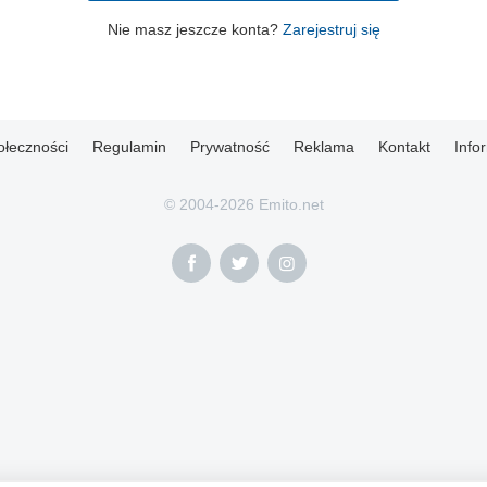
Nie masz jeszcze konta?
Zarejestruj się
ołeczności
Regulamin
Prywatność
Reklama
Kontakt
Info
© 2004-2026 Emito.net