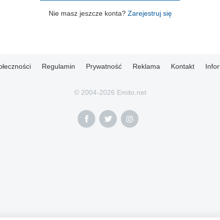
Nie masz jeszcze konta?
Zarejestruj się
ołeczności
Regulamin
Prywatność
Reklama
Kontakt
Info
© 2004-2026 Emito.net