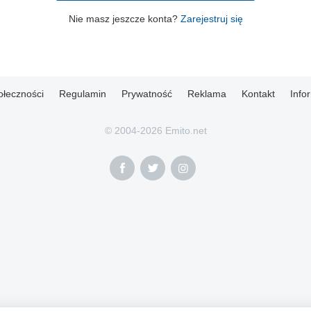
Nie masz jeszcze konta?
Zarejestruj się
ołeczności
Regulamin
Prywatność
Reklama
Kontakt
Info
© 2004-2026 Emito.net