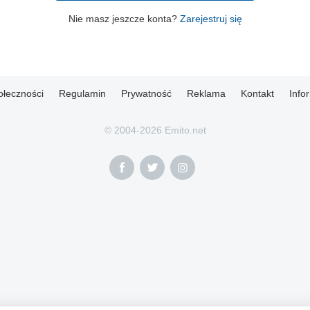
Nie masz jeszcze konta?
Zarejestruj się
ołeczności
Regulamin
Prywatność
Reklama
Kontakt
Info
© 2004-2026 Emito.net