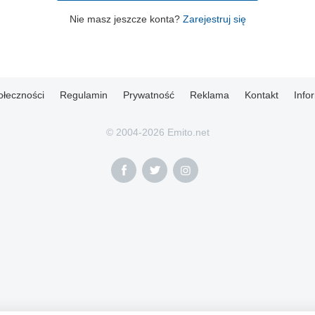
Nie masz jeszcze konta?
Zarejestruj się
ołeczności
Regulamin
Prywatność
Reklama
Kontakt
Info
© 2004-2026 Emito.net