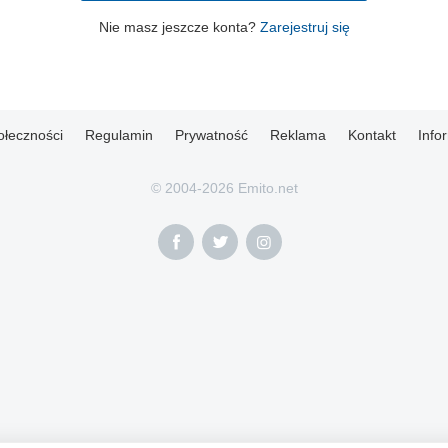
Nie masz jeszcze konta?
Zarejestruj się
ołeczności
Regulamin
Prywatność
Reklama
Kontakt
Info
© 2004-2026 Emito.net