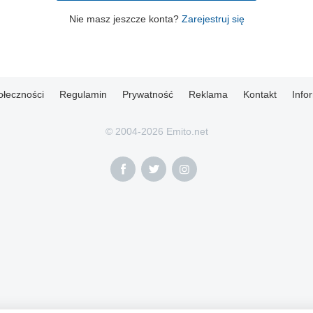
Nie masz jeszcze konta?
Zarejestruj się
ołeczności
Regulamin
Prywatność
Reklama
Kontakt
Info
© 2004-2026 Emito.net