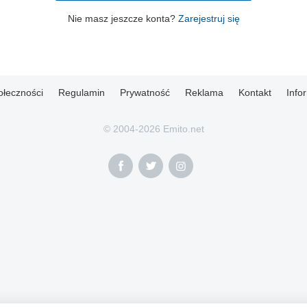
Nie masz jeszcze konta?
Zarejestruj się
ołeczności
Regulamin
Prywatność
Reklama
Kontakt
Info
© 2004-2026 Emito.net