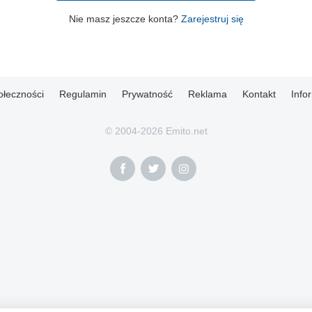
Nie masz jeszcze konta?
Zarejestruj się
ołeczności
Regulamin
Prywatność
Reklama
Kontakt
Info
© 2004-2026 Emito.net