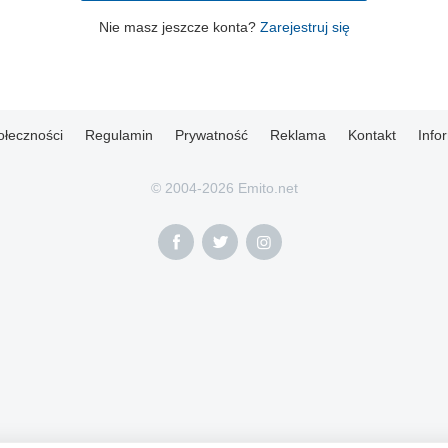
Nie masz jeszcze konta?
Zarejestruj się
ołeczności
Regulamin
Prywatność
Reklama
Kontakt
Info
© 2004-2026 Emito.net