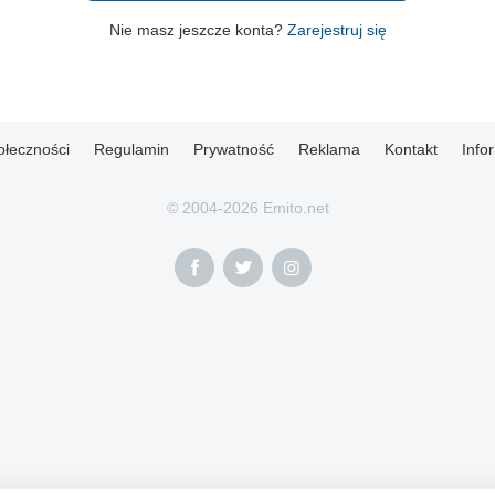
Nie masz jeszcze konta?
Zarejestruj się
ołeczności
Regulamin
Prywatność
Reklama
Kontakt
Info
© 2004-2026 Emito.net