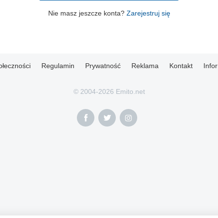
Nie masz jeszcze konta?
Zarejestruj się
ołeczności
Regulamin
Prywatność
Reklama
Kontakt
Info
© 2004-2026 Emito.net