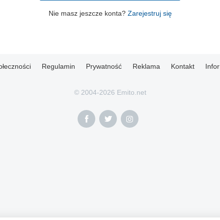
Nie masz jeszcze konta?
Zarejestruj się
ołeczności
Regulamin
Prywatność
Reklama
Kontakt
Info
© 2004-2026 Emito.net