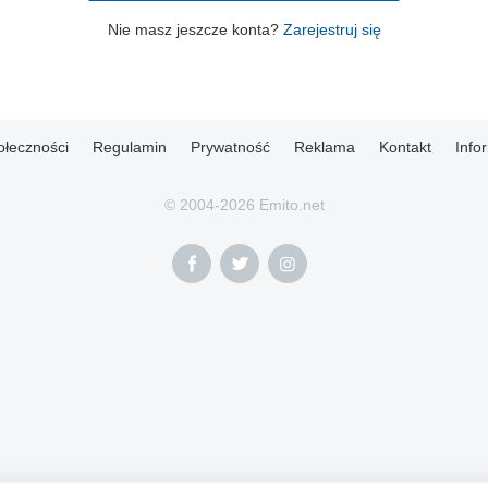
Nie masz jeszcze konta?
Zarejestruj się
ołeczności
Regulamin
Prywatność
Reklama
Kontakt
Info
© 2004-2026 Emito.net