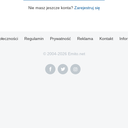
Nie masz jeszcze konta?
Zarejestruj się
ołeczności
Regulamin
Prywatność
Reklama
Kontakt
Info
© 2004-2026 Emito.net