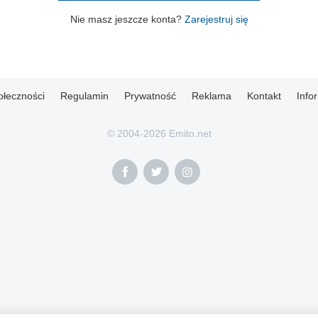
Nie masz jeszcze konta?
Zarejestruj się
ołeczności
Regulamin
Prywatność
Reklama
Kontakt
Info
© 2004-2026 Emito.net