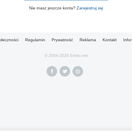
Nie masz jeszcze konta?
Zarejestruj się
ołeczności
Regulamin
Prywatność
Reklama
Kontakt
Info
© 2004-2026 Emito.net