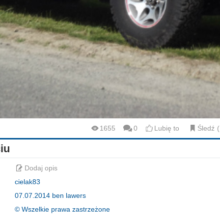
1655
0
Lubię to
Śledź
iu
Dodaj opis
cielak83
07.07.2014 ben lawers
© Wszelkie prawa zastrzeżone