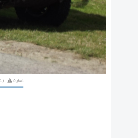
1
Zgłoś