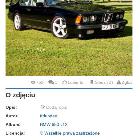
763
1
Lubię to
Śledź
2
Zgłoś
O zdjęciu
Opis:
Dodaj opis
Autor:
ftdundee
Album:
BMW 650 v12
Licencja:
© Wszelkie prawa zastrzeżone