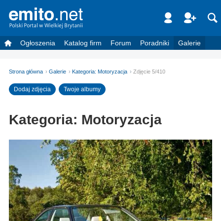
Ogłoszenia
Katalog firm
Forum
Poradniki
Galerie
Strona główna
Galerie
Kategoria: Motoryzacja
Zdjęcie 5/410
Dodaj zdjęcia
Twoje albumy
Kategoria: Motoryzacja