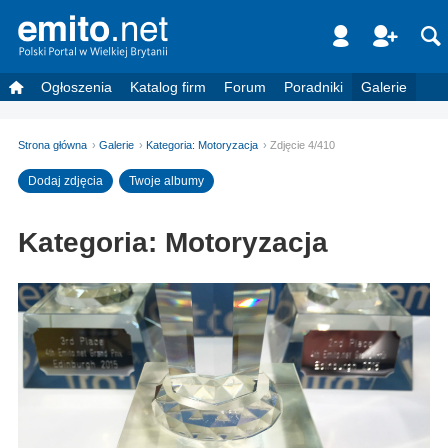
Ogłoszenia
Katalog firm
Forum
Poradniki
Galerie
Strona główna
Galerie
Kategoria: Motoryzacja
Zdjęcie 4/410
Dodaj zdjęcia
Twoje albumy
Kategoria: Motoryzacja