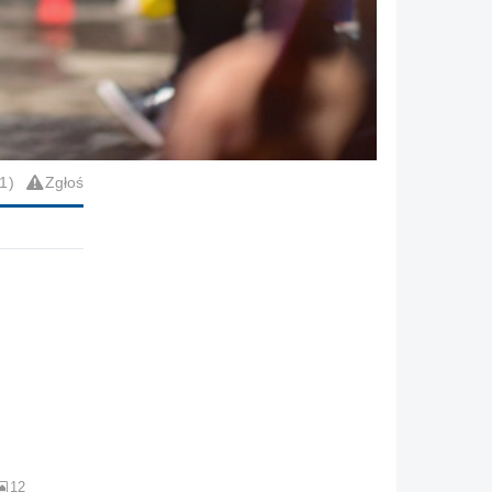
1
Zgłoś
12