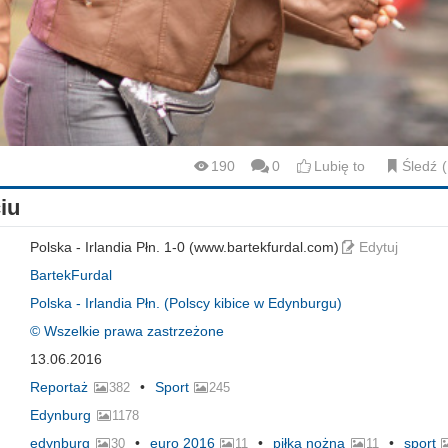
190
0
Lubię to
Śledź
iu
Polska - Irlandia Płn. 1-0 (www.bartekfurdal.com)
Edytuj
BartekFurdal
Polska - Irlandia Płn. (Polscy kibice w Edynburgu)
© Wszelkie prawa zastrzeżone
13.06.2016
Reportaż
Sport
382
245
Edynburg
1178
edynburg
euro 2016
piłka nożna
sport
30
11
11