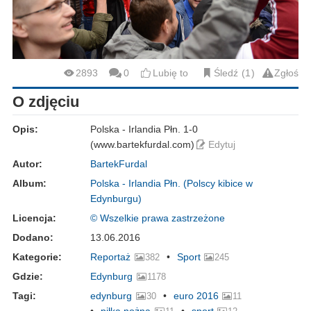
2893
0
Lubię to
Śledź
1
Zgłoś
O zdjęciu
Opis:
Polska - Irlandia Płn. 1-0
(www.bartekfurdal.com)
Edytuj
Autor:
BartekFurdal
Album:
Polska - Irlandia Płn. (Polscy kibice w
Edynburgu)
Licencja:
© Wszelkie prawa zastrzeżone
Dodano:
13.06.2016
Kategorie:
Reportaż
Sport
382
245
Gdzie:
Edynburg
1178
Tagi:
edynburg
euro 2016
30
11
piłka nożna
sport