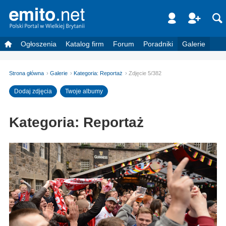
Ogłoszenia
Katalog firm
Forum
Poradniki
Galerie
Strona główna
Galerie
Kategoria: Reportaż
Zdjęcie 5/382
Dodaj zdjęcia
Twoje albumy
Kategoria: Reportaż