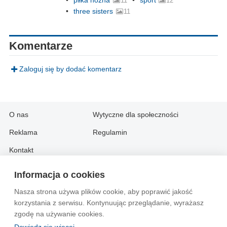
11
12
three sisters
11
Komentarze
Zaloguj się by dodać komentarz
O nas
Wytyczne dla społeczności
Reklama
Regulamin
Kontakt
Informacja o cookies
Information in English:
Nasza strona używa plików cookie, aby poprawić jakość
About
Contact
korzystania z serwisu. Kontynuując przeglądanie, wyrażasz
Advertise
zgodę na używanie cookies.