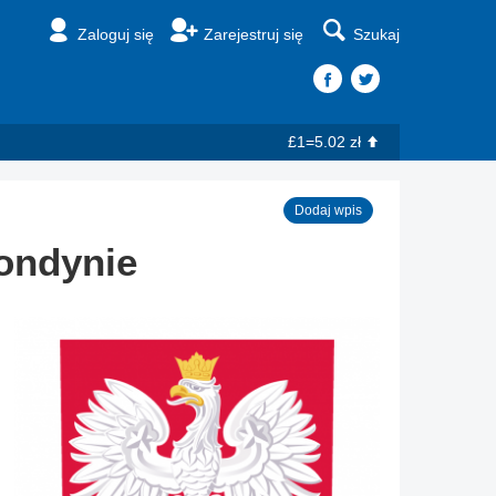
Zaloguj się
Zarejestruj się
Szukaj
£1=5.02 zł
Dodaj wpis
ondynie