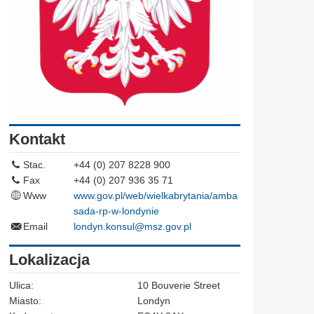
Kontakt
Stac.
+44 (0) 207 8228 900
Fax
+44 (0) 207 936 35 71
Www
www.gov.pl/web/wielkabrytania/amba
sada-rp-w-londynie
Email
londyn.konsul@msz.gov.pl
Lokalizacja
Ulica:
10 Bouverie Street
Miasto:
Londyn