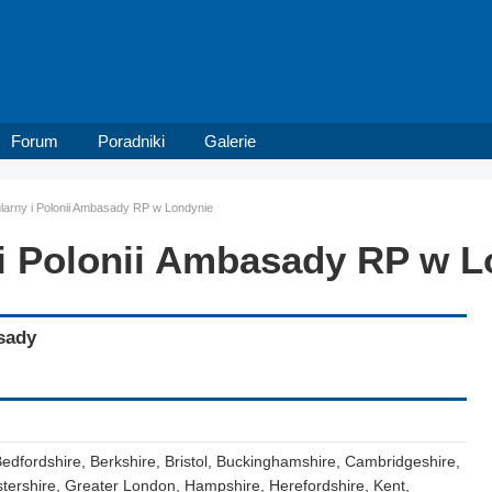
Forum
Poradniki
Galerie
larny i Polonii Ambasady RP w Londynie
i Polonii Ambasady RP w L
sady
dfordshire, Berkshire, Bristol, Buckinghamshire, Cambridgeshire,
tershire, Greater London, Hampshire, Herefordshire, Kent,