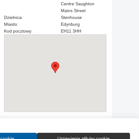
Centre Saughton
Mains Street
Dzielnica:
Stenhouse
Miasto:
Edynburg
Kod pocztowy:
EH11 3HH
Kontakt
Wytyczne dla społeczności
Regulamin
 cookie
Ustawienia plików cookie