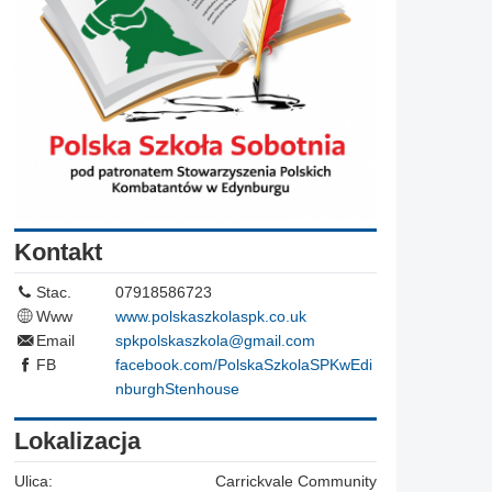
Kontakt
Stac.
07918586723
Www
www.polskaszkolaspk.co.uk
Email
spkpolskaszkola@gmail.com
FB
facebook.com/PolskaSzkolaSPKwEdi
nburghStenhouse
Lokalizacja
Ulica:
Carrickvale Community