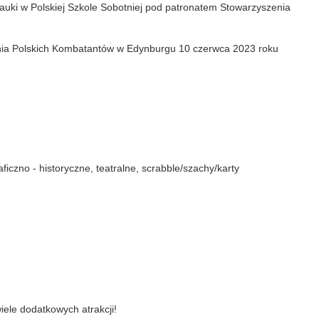
nauki w Polskiej Szkole Sobotniej pod patronatem Stowarzyszenia
nia Polskich Kombatantów w Edynburgu 10 czerwca 2023 roku
iczno - historyczne, teatralne, scrabble/szachy/karty
iele dodatkowych atrakcji!