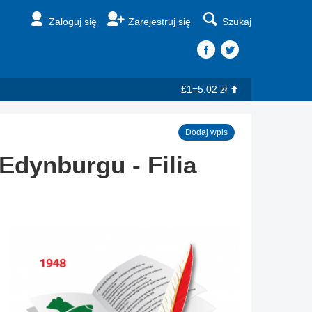
Zaloguj się
Zarejestruj się
Szukaj
£1=5.02 zł
Dodaj wpis
Edynburgu - Filia