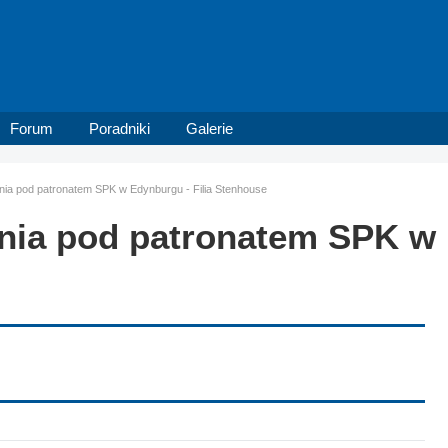
Forum
Poradniki
Galerie
nia pod patronatem SPK w Edynburgu - Filia Stenhouse
nia pod patronatem SPK w 