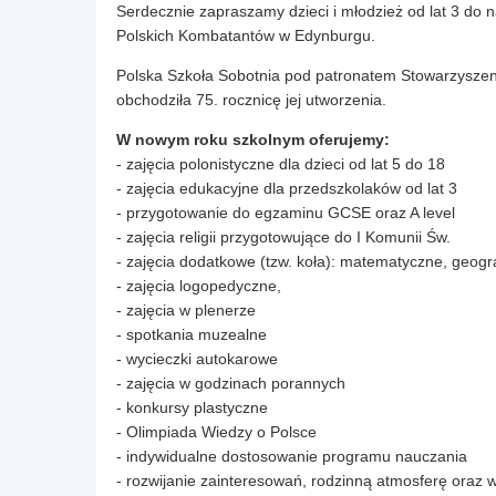
Serdecznie zapraszamy dzieci i młodzież od lat 3 do 
Polskich Kombatantów w Edynburgu.
Polska Szkoła Sobotnia pod patronatem Stowarzysze
obchodziła 75. rocznicę jej utworzenia. ​
W nowym roku szkolnym oferujemy:
- zajęcia polonistyczne dla dzieci od lat 5 do 18
- zajęcia edukacyjne dla przedszkolaków od lat 3
- przygotowanie do egzaminu GCSE oraz A level
- zajęcia religii przygotowujące do I Komunii Św.
- zajęcia dodatkowe (tzw. koła): matematyczne, geograf
- zajęcia logopedyczne, ​
- zajęcia w plenerze
- spotkania muzealne
- wycieczki autokarowe
- zajęcia w godzinach porannych
- konkursy plastyczne
- Olimpiada Wiedzy o Polsce
- indywidualne dostosowanie programu nauczania
- rozwijanie zainteresowań, rodzinną atmosferę oraz w