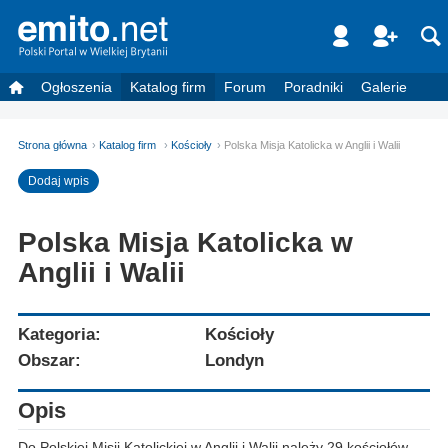
Ogłoszenia
Katalog firm
Forum
Poradniki
Galerie
Strona główna
Katalog firm
Kościoły
Polska Misja Katolicka w Anglii i Walii
Dodaj wpis
Polska Misja Katolicka w
Anglii i Walii
Kategoria:
Kościoły
Obszar:
Londyn
Opis
Do Polskiej Misji Katolickiej w Anglii i Walii należy 29 kościołów