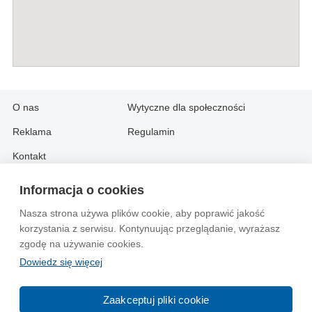
O nas
Wytyczne dla społeczności
Reklama
Regulamin
Kontakt
Informacja o cookies
Information in English:
Nasza strona używa plików cookie, aby poprawić jakość
About
Contact
korzystania z serwisu. Kontynuując przeglądanie, wyrażasz
Advertise
zgodę na używanie cookies.
Dowiedz się więcej
© 2004-2026 Emito.net
Zaakceptuj pliki cookie