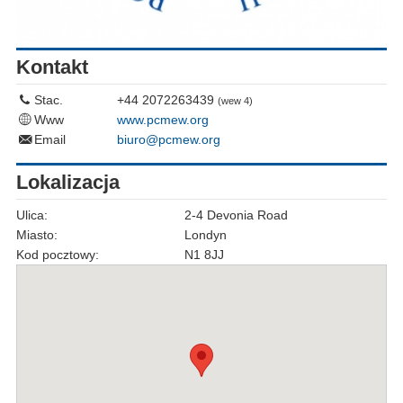
Kontakt
Stac.
+44 2072263439
(wew 4)
Www
www.pcmew.org
Email
biuro@pcmew.org
Lokalizacja
Ulica:
2-4 Devonia Road
Miasto:
Londyn
Kod pocztowy:
N1 8JJ