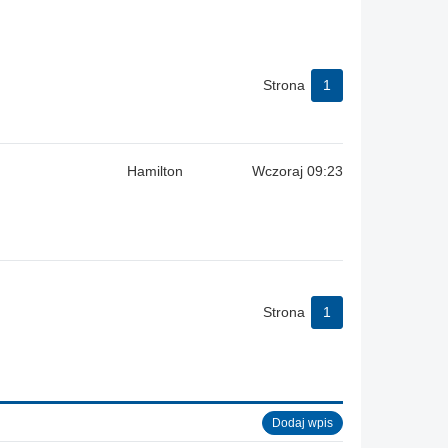
Strona
1
Hamilton
Wczoraj 09:23
Strona
1
Dodaj wpis