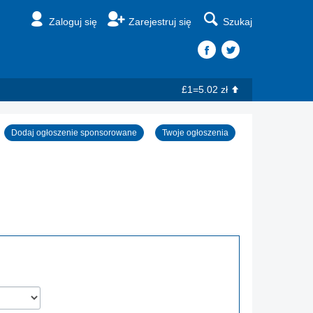
Zaloguj się
Zarejestruj się
Szukaj
£1=5.02 zł
Dodaj ogłoszenie sponsorowane
Twoje ogłoszenia