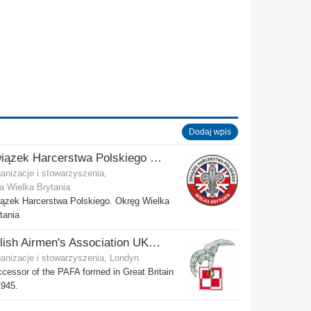
Dodaj wpis
Związek Harcerstwa Polskiego w Wielkiej Brytanii
anizacje i stowarzyszenia,
a Wielka Brytania
ązek Harcerstwa Polskiego. Okręg Wielka
tania
Polish Airmen's Association UK - Związek Lotników Polskich WB
anizacje i stowarzyszenia, Londyn
cessor of the PAFA formed in Great Britain
1945.