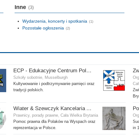
Inne
(3)
Wydarzenia, koncerty i spotkania
(1)
Pozostałe ogłoszenia
(2)
ECP - Edukacyjne Centrum Polonijne SCIO - Musselburgh
Szkoły sobotnie, Musselburgh
Org
Kultywowanie i podtrzymywanie pamięci oraz
Cał
tradycji polskich.
Zwi
Bry
Wiater & Szewczyk Kancelaria Adwokacka
Prawnicy, porady prawne, Cała Wielka Brytania
Org
Pomoc prawna dla Polaków na Wyspach oraz
Suc
reprezentacja w Polsce.
in 