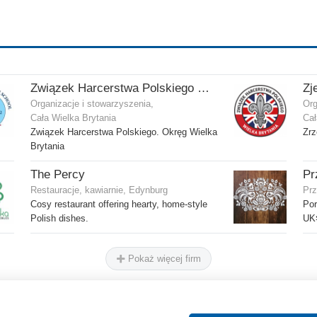
Związek Harcerstwa Polskiego w Wielkiej Brytanii
Organizacje i stowarzyszenia,
Org
Cała Wielka Brytania
Cał
Związek Harcerstwa Polskiego. Okręg Wielka
Zrz
Brytania
The Percy
Pr
Restauracje, kawiarnie, Edynburg
Prz
Cosy restaurant offering hearty, home-style
Por
Polish dishes.
UK⇆
Pokaż więcej firm
O nas
Reklama