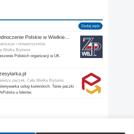
Dodaj wpis
Zjednoczenie Polskie w Wielkiej Brytanii
anizacje i stowarzyszenia,
a Wielka Brytania
eszenie Polskich organizacji w UK.
zesyłarka.pl
ewozy paczek, Cała Wielka Brytania
ównywarka usług kurierskich. Tanie paczki
Polska u liderów.
Kontakt
Wytyczne dla społeczności
Regulamin