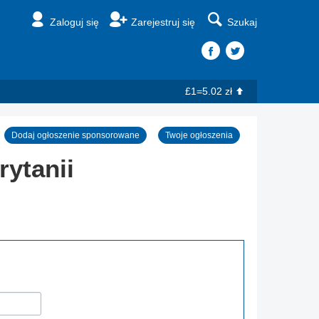
Zaloguj się
Zarejestruj się
Szukaj
£1=5.02 zł
Dodaj ogłoszenie sponsorowane
Twoje ogłoszenia
rytanii