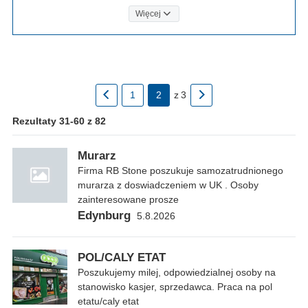
Więcej
1
2
z
3
Rezultaty 31-60 z 82
Murarz
Firma RB Stone poszukuje samozatrudnionego
murarza z doswiadczeniem w UK . Osoby
zainteresowane prosze
Edynburg
5.8.2026
POL/CALY ETAT
Poszukujemy milej, odpowiedzialnej osoby na
stanowisko kasjer, sprzedawca. Praca na pol
etatu/caly etat