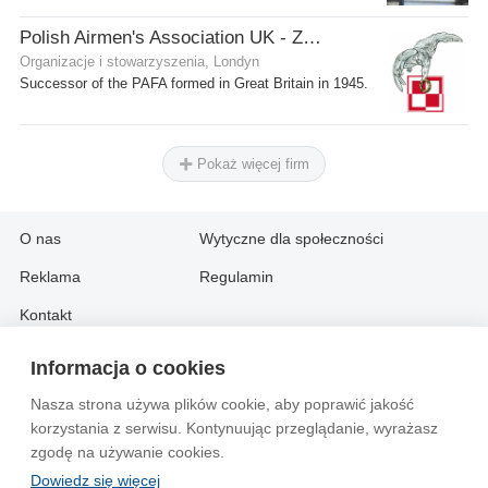
Polish Airmen's Association UK - Związek Lotników Polskich WB
Organizacje i stowarzyszenia, Londyn
Successor of the PAFA formed in Great Britain in 1945.
Pokaż więcej firm
O nas
Wytyczne dla społeczności
Reklama
Regulamin
Kontakt
Informacja o cookies
Information in English:
Nasza strona używa plików cookie, aby poprawić jakość
About
Contact
korzystania z serwisu. Kontynuując przeglądanie, wyrażasz
Advertise
zgodę na używanie cookies.
Dowiedz się więcej