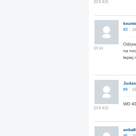
9 415
kezmi
#3
19
Odżywk
14
na noc
lepiej
Judas
#4
19
WD 40 
9 415
anka6