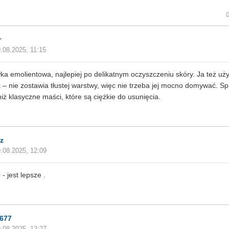
r
.08.2025, 11:15
a emolientowa, najlepiej po delikatnym oczyszczeniu skóry. Ja też uż
 – nie zostawia tłustej warstwy, więc nie trzeba jej mocno domywać. S
 niż klasyczne maści, które są ciężkie do usunięcia.
z
.08.2025, 12:09
- jest lepsze .
677