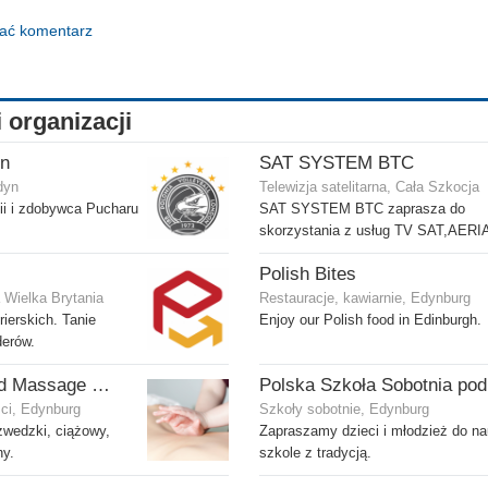
dać komentarz
i organizacji
on
SAT SYSTEM BTC
dyn
Telewizja satelitarna, Cała Szkocja
lii i zdobywca Pucharu
SAT SYSTEM BTC zaprasza do
skorzystania z usług TV SAT,AERI
Polish Bites
 Wielka Brytania
Restauracje, kawiarnie, Edynburg
ierskich. Tanie
Enjoy our Polish food in Edinburgh.
derów.
Violet's Beauty and Massage Studio
ści, Edynburg
Szkoły sobotnie, Edynburg
zwedzki, ciążowy,
Zapraszamy dzieci i młodzież do na
ny.
szkole z tradycją.