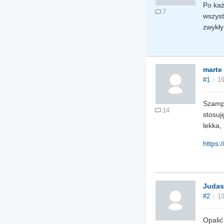
Po każ
7
wszyst
zwykły
marte
#1
19
Szampo
14
stosuj
lekka,
https:
Judas
#2
19
Opalić