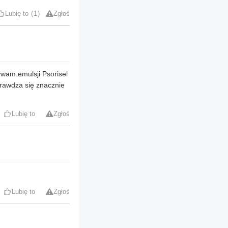
Lubię to
1
Zgłoś
ywam emulsji Psorisel
prawdza się znacznie
Lubię to
Zgłoś
Lubię to
Zgłoś