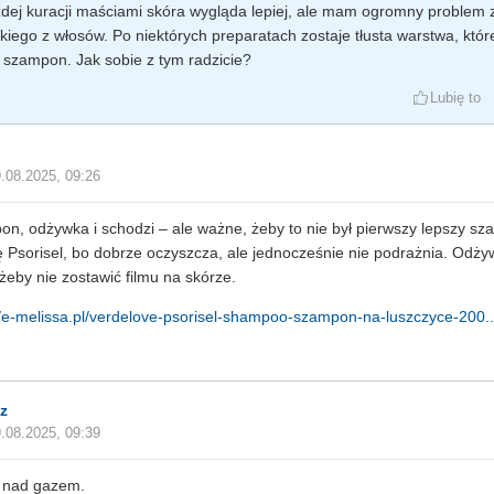
dej kuracji maściami skóra wygląda lepiej, ale mam ogromny problem
kiego z włosów. Po niektórych preparatach zostaje tłusta warstwa, któr
 szampon. Jak sobie z tym radzicie?
Lubię to
.08.2025, 09:26
n, odżywka i schodzi – ale ważne, żeby to nie był pierwszy lepszy sza
ę Psorisel, bo dobrze oczyszcza, ale jednocześnie nie podrażnia. Odż
 żeby nie zostawić filmu na skórze.
//e-melissa.pl/verdelove-psorisel-shampoo-szampon-na-luszczyce-200..
z
.08.2025, 09:39
 nad gazem.