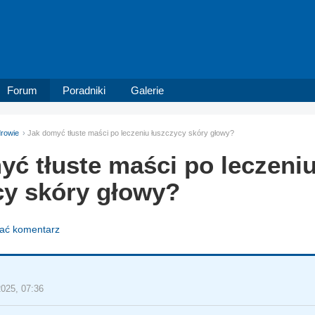
Forum
Poradniki
Galerie
rowie
Jak domyć tłuste maści po leczeniu łuszczycy skóry głowy?
yć tłuste maści po leczeni
cy skóry głowy?
dać komentarz
2025, 07:36