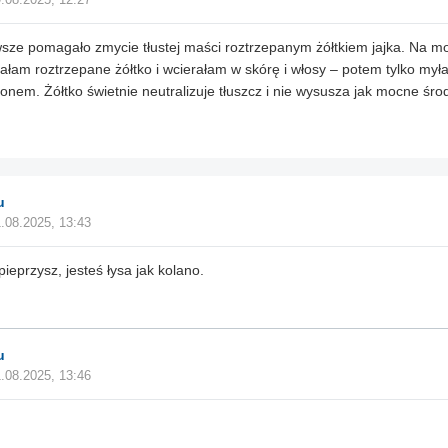
.08.2025, 12:27
sze pomagało zmycie tłustej maści roztrzepanym żółtkiem jajka. Na m
ałam roztrzepane żółtko i wcierałam w skórę i włosy – potem tylko my
nem. Żółtko świetnie neutralizuje tłuszcz i nie wysusza jak mocne środ
u
.08.2025, 13:43
pieprzysz, jesteś łysa jak kolano.
u
.08.2025, 13:46