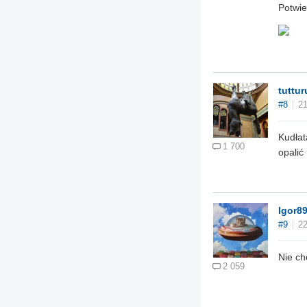
Potwie
tuttur
#8
21
Kudłat
1 700
opalić
Igor8
#9
22
Nie c
2 059