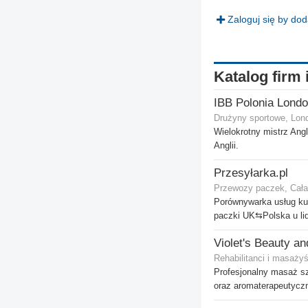
Zaloguj się by do
Katalog firm 
IBB Polonia Lond
Drużyny sportowe, Lon
Wielokrotny mistrz Ang
Anglii.
Przesyłarka.pl
Przewozy paczek, Cała
Porównywarka usług kur
paczki UK⇆Polska u li
Rehabilitanci i masaży
Profesjonalny masaż s
oraz aromaterapeutycz