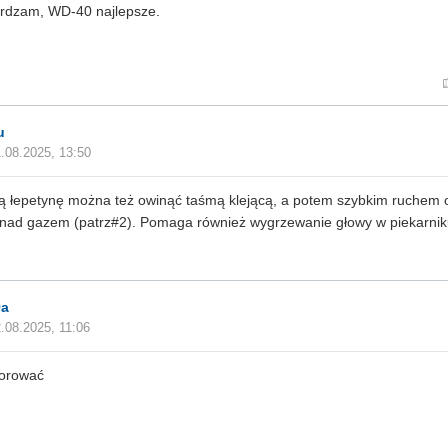
rdzam, WD-40 najlepsze.
u
.08.2025, 13:50
ą łepetynę można też owinąć taśmą klejącą, a potem szybkim ruchem o
 nad gazem (patrz#2). Pomaga również wygrzewanie głowy w piekarnik
9a
.08.2025, 11:06
horować