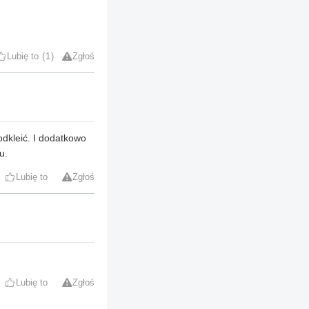
Lubię to
1
Zgłoś
dkleić. I dodatkowo
u.
Lubię to
Zgłoś
Lubię to
Zgłoś