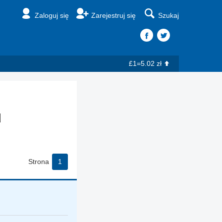
Zaloguj się
Zarejestruj się
Szukaj
£1=5.02 zł
u
Strona
1