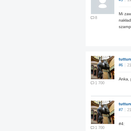
#5
19
Mi zaw
8
nakład
szampo
tuttur
#6
21
Anka, 
1 700
tuttur
#7
21
#4:
1 700