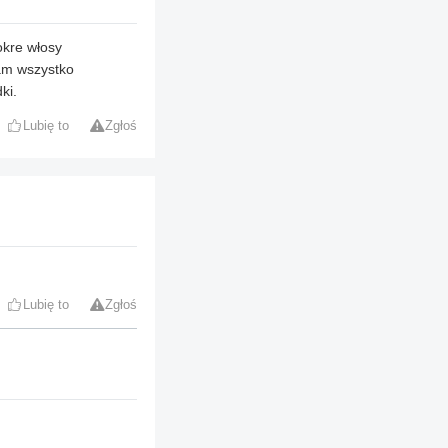
okre włosy
łam wszystko
ki.
Lubię to
Zgłoś
Lubię to
Zgłoś