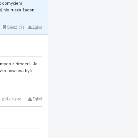
 z domyciem
ej nie rusza żaden
Śledź
7
Zgłoś
mpon z drogerii. Ja
ywka powinna być
.
Lubię to
Zgłoś