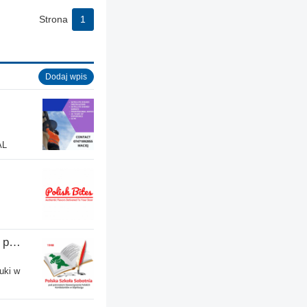
Strona
1
Dodaj wpis
AL
Polska Szkoła Sobotnia pod patronatem SPK w Edynburgu - Filia Stenhouse
uki w